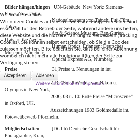
Bilder hängen/hingen
UN-Gebäude, New York; Siemens-
Foyer, New Delhi;
Wir benutzen Cookies
Nationalmuseum von Taipeh; Fuji-Film,
Wir nutzen Cookies auf unserer Website. Einige von ihnen sind
Tokyo;
essenziell für den Betrieb der Seite, während andere uns helfen,
Art & Science Museum, Ben-Gurion
diese Website und die Nutzererfahrung zu verbessern (Tracking
Univ. of the Negev;
Cookies). Sie können selbst entscheiden, ob Sie die Cookies
Human Optics, Erlangen; Deutsches
zulassen möchten. Bitte beachten Sie, dass bei einer Ablehnung
Museum, München;
womöglich nicht mehr alle Funktionalitäten der Seite zur
Optical Express AG, Nürnberg
Verfügung stehen.
Preise
31 Preise u. Nennungen in int.
Wettbewerben
Akzeptieren
Ablehnen
Z.B. "Small World" von Nikon u.
Weitere Informationen
|
Impressum
Olympus in New York,
2006, 08 u. 10: Erste Preise “Microscene”
in Oxford, UK.
Auszeichnungen 1983 Goldmedaille int.
Fotowettbewerb Pforzheim.
Mitgliedschaften
(DGPh) Deutsche Gesellschaft für
Photographie, Köln;