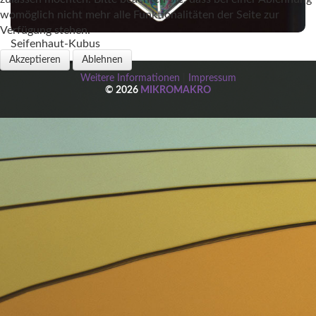
womöglich nicht mehr alle Funktionalitäten der Seite zur
Verfügung stehen.
Seifenhaut-Kubus
Akzeptieren
Ablehnen
Weitere Informationen
|
Impressum
© 2026
MIKROMAKRO